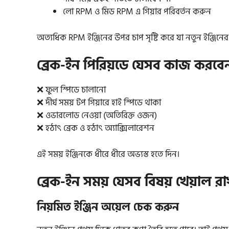
লো RPM ও মিড RPM এ গিয়ার পরিবর্তন করুন
অত্যধিক RPM ইঞ্জিনের উপর চাপ সৃষ্টি করে যা নতুন ইঞ্জিনে
ব্রেক-ইন পিরিয়ডে যেসব কাজ করবে
❌ ফুল স্পিডে চালানো
❌ দীর্ঘ সময় টপ গিয়ারে হাই স্পিডে থাকা
❌ ওভারলোড নেওয়া (অতিরিক্ত ওজন)
❌ হঠাৎ ব্রেক ও হঠাৎ অ্যাক্সিলারেশন
এই সময় ইঞ্জিনকে ধীরে ধীরে অভ্যস্ত হতে দিন।
ব্রেক-ইন সময় যেসব বিষয় খেয়াল র
নিয়মিত ইঞ্জিন অয়েল চেক করুন