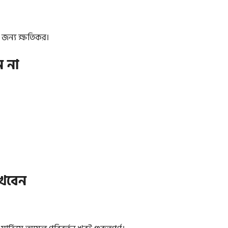
র জন্য ক্ষতিকর।
ন না
াখবেন