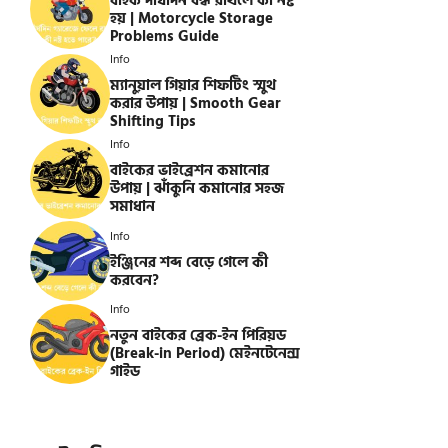
বাইক দীর্ঘদিন বন্ধ রাখলে কী নষ্ট
হয় | Motorcycle Storage
Problems Guide
Info
ম্যানুয়াল গিয়ার শিফটিং স্মুথ
করার উপায় | Smooth Gear
Shifting Tips
Info
বাইকের ভাইব্রেশন কমানোর
উপায় | ঝাঁকুনি কমানোর সহজ
সমাধান
Info
ইঞ্জিনের শব্দ বেড়ে গেলে কী
করবেন?
Info
নতুন বাইকের ব্রেক-ইন পিরিয়ড
(Break-in Period) মেইনটেনেন্স
গাইড