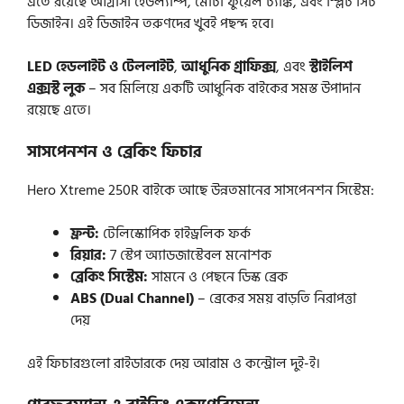
এতে রয়েছে আগ্রাসী হেডল্যাম্প, মোটা ফুয়েল ট্যাঙ্ক, এবং স্প্লিট সিট
ডিজাইন। এই ডিজাইন তরুণদের খুবই পছন্দ হবে।
LED হেডলাইট ও টেললাইট
,
আধুনিক গ্রাফিক্স
, এবং
স্টাইলিশ
এক্সস্ট লুক
– সব মিলিয়ে একটি আধুনিক বাইকের সমস্ত উপাদান
রয়েছে এতে।
সাসপেনশন ও ব্রেকিং ফিচার
Hero Xtreme 250R বাইকে আছে উন্নতমানের সাসপেনশন সিস্টেম:
ফ্রন্ট:
টেলিস্কোপিক হাইড্রলিক ফর্ক
রিয়ার:
7 স্টেপ অ্যাডজাস্টেবল মনোশক
ব্রেকিং সিস্টেম:
সামনে ও পেছনে ডিস্ক ব্রেক
ABS (Dual Channel)
– ব্রেকের সময় বাড়তি নিরাপত্তা
দেয়
এই ফিচারগুলো রাইডারকে দেয় আরাম ও কন্ট্রোল দুই-ই।