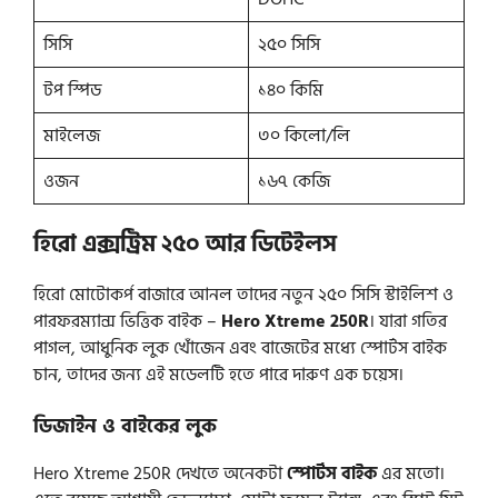
সিসি
২৫০ সিসি
টপ স্পিড
১৪০ কিমি
মাইলেজ
৩০ কিলো/লি
ওজন
১৬৭ কেজি
হিরো এক্সট্রিম ২৫০ আর
ডিটেইলস
হিরো মোটোকর্প বাজারে আনল তাদের নতুন ২৫০ সিসি স্টাইলিশ ও
পারফরম্যান্স ভিত্তিক বাইক –
Hero Xtreme 250R
। যারা গতির
পাগল, আধুনিক লুক খোঁজেন এবং বাজেটের মধ্যে স্পোর্টস বাইক
চান, তাদের জন্য এই মডেলটি হতে পারে দারুণ এক চয়েস।
ডিজাইন ও বাইকের লুক
Hero Xtreme 250R দেখতে অনেকটা
স্পোর্টস বাইক
এর মতো।