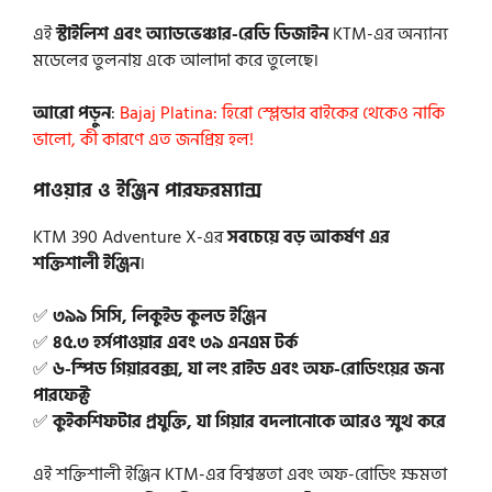
এই
স্টাইলিশ এবং অ্যাডভেঞ্চার-রেডি ডিজাইন
KTM-এর অন্যান্য
মডেলের তুলনায় একে আলাদা করে তুলেছে।
আরো পড়ুন
:
Bajaj Platina: হিরো স্প্লেন্ডার বাইকের থেকেও নাকি
ভালো, কী কারণে এত জনপ্রিয় হল!
পাওয়ার ও ইঞ্জিন পারফরম্যান্স
KTM 390 Adventure X-এর
সবচেয়ে বড় আকর্ষণ এর
শক্তিশালী ইঞ্জিন
।
✅
৩৯৯ সিসি, লিকুইড কুলড ইঞ্জিন
✅
৪৫.৩ হর্সপাওয়ার এবং ৩৯ এনএম টর্ক
✅
৬-স্পিড গিয়ারবক্স, যা লং রাইড এবং অফ-রোডিংয়ের জন্য
পারফেক্ট
✅
কুইকশিফটার প্রযুক্তি, যা গিয়ার বদলানোকে আরও স্মুথ করে
এই শক্তিশালী ইঞ্জিন KTM-এর বিশ্বস্ততা এবং অফ-রোডিং ক্ষমতা