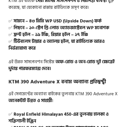
KTM এই বাইকে
সেরা মানের সাসপেনশন ও নিরাপত্তা ব্যবস্থা
যুক্ত
করেছে, যা যেকোনো রাস্তায় রাইডিংকে মসৃণ করে।
✅
সামনে – ৪৩ মিমি WP USD (Upside Down) ফর্ক
✅
পিছনে – ১০-স্টেপ প্রি-লোড অ্যাডজাস্টেবল WP মনোশক
✅
ফ্রন্ট হুইল – ১৯ ইঞ্চি, রিয়ার হুইল – ১৭ ইঞ্চি
✅
টিউবলেস টায়ার ও অ্যালয় হুইল, যা রাইডিংকে আরও
নির্ভরযোগ্য করে
এই উন্নত সাসপেনশন সিস্টেম
অফ-রোড ও অন-রোড দুই ক্ষেত্রেই
দুর্দান্ত পারফরম্যান্স দেবে।
KTM 390 Adventure X বনাম অন্যান্য প্রতিদ্বন্দ্বী
এই সেগমেন্টের অন্যান্য বাইকের তুলনায় KTM 390 Adventure X
অনেকটাই উন্নত ও সাশ্রয়ী
।
✅
Royal Enfield Himalayan 450-এর তুলনায় হালকা ও
শক্তিশালী ইঞ্জিন