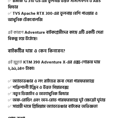
✅
BMW G 310 GS-এর তুলনায় উন্নত সাসপেনশন ও ABS
ফিচার
✅
TVS Apache RTX 300-এর তুলনায় বেশি পাওয়ার ও
আধুনিক টেকনোলজি
এই কারণে
Adventure বাইকপ্রেমীদের কাছে এটি একটি সেরা
বিকল্প হয়ে উঠেছে।
বাইকটির দাম ও কেন কিনবেন?
এই মুহূর্তে
KTM 390 Adventure X-এর এক্স-শোরুম দাম
২,৯১,১৪০ টাকা।
✅
অ্যাডভেঞ্চার ও লং রাইডের জন্য সেরা পারফরম্যান্স
✅
শক্তিশালী ইঞ্জিন ও উন্নত গিয়ারবক্স
✅
নতুন ডিজাইন ও অত্যাধুনিক ফিচার
✅
অফ-রোডিং এবং অন-রোড পারফরম্যান্স দুই ক্ষেত্রেই দুর্দান্ত
✅
সাশ্রয়ী দামে প্রিমিয়াম অ্যাডভেঞ্চার বাইকের অভিজ্ঞতা