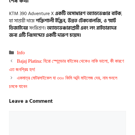
শেষ কথা
KTM 390 Adventure X
একটি অসাধারণ অ্যাডভেঞ্চার বাইক
,
যা সাশ্রয়ী দামে
শক্তিশালী ইঞ্জিন, উন্নত টেকনোলজি, ও স্মার্ট
ডিজাইনের
সংমিশ্রণ।
অ্যাডভেঞ্চারপ্রেমী এবং লং রাইডারদের
জন্য এটি নিঃসন্দেহে একটি দারুণ চয়েস।
Categories
Info
Bajaj Platina: হিরো স্প্লেন্ডার বাইকের থেকেও নাকি ভালো, কী কারণে
এত জনপ্রিয় হল!
একমাত্র মোটরসাইকেল যা ৩৩০ কিমি অব্দি মাইলেজ দেয়, নাম শুনলে
চমকে যাবেন
Leave a Comment
Comment