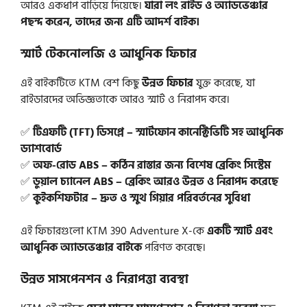
আরও একধাপ বাড়িয়ে দিয়েছে।
যারা লং রাইড ও অ্যাডভেঞ্চার
পছন্দ করেন, তাদের জন্য এটি আদর্শ বাইক।
স্মার্ট টেকনোলজি ও আধুনিক ফিচার
এই বাইকটিতে KTM বেশ কিছু
উন্নত ফিচার
যুক্ত করেছে, যা
রাইডারদের অভিজ্ঞতাকে আরও স্মার্ট ও নিরাপদ করে।
✅
টিএফটি (TFT) ডিসপ্লে – স্মার্টফোন কানেক্টিভিটি সহ আধুনিক
ড্যাশবোর্ড
✅
অফ-রোড ABS – কঠিন রাস্তার জন্য বিশেষ ব্রেকিং সিস্টেম
✅
ডুয়াল চ্যানেল ABS – ব্রেকিং আরও উন্নত ও নিরাপদ করেছে
✅
কুইকশিফটার – দ্রুত ও স্মুথ গিয়ার পরিবর্তনের সুবিধা
এই ফিচারগুলো KTM 390 Adventure X-কে
একটি স্মার্ট এবং
আধুনিক অ্যাডভেঞ্চার বাইকে
পরিণত করেছে।
উন্নত সাসপেনশন ও নিরাপত্তা ব্যবস্থা