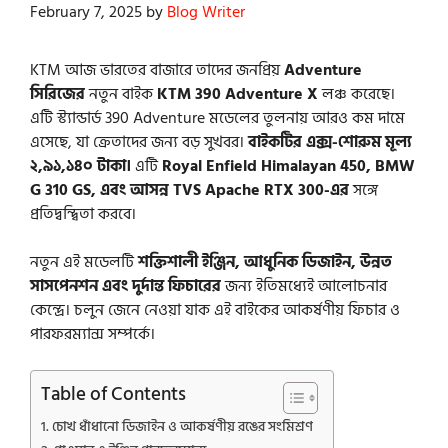
February 7, 2025
by
Blog Writer
KTM আজ ভারতের বাজারে তাদের জনপ্রিয়
Adventure
সিরিজের
নতুন বাইক
KTM 390 Adventure X
লঞ্চ করেছে।
এটি স্ট্যান্ডার্ড 390 Adventure মডেলের তুলনায় আরও কম দামে
এসেছে, যা ক্রেতাদের জন্য বড় সুখবর।
বাইকটির এক্স-শোরুম মূল্য
২,৯১,১৪০ টাকা।
এটি
Royal Enfield Himalayan 450, BMW
G 310 GS, এবং আসন্ন TVS Apache RTX 300-এর
সঙ্গে
প্রতিদ্বন্দ্বিতা করবে।
নতুন এই মডেলটি
শক্তিশালী ইঞ্জিন, আধুনিক ডিজাইন, উন্নত
সাসপেনশন এবং দুর্দান্ত ফিচারের
জন্য ইতিমধ্যেই আলোচনার
কেন্দ্রে। চলুন জেনে নেওয়া যাক এই বাইকের আকর্ষণীয় ফিচার ও
পারফরম্যান্স সম্পর্কে।
Table of Contents
চোখ ধাঁধানো ডিজাইন ও আকর্ষণীয় রঙের সংমিশ্রণ