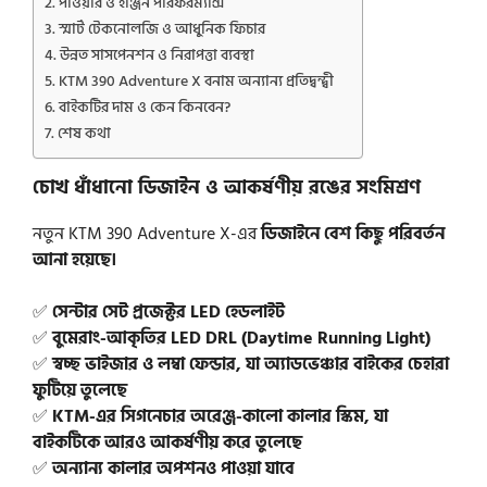
পাওয়ার ও ইঞ্জিন পারফরম্যান্স
স্মার্ট টেকনোলজি ও আধুনিক ফিচার
উন্নত সাসপেনশন ও নিরাপত্তা ব্যবস্থা
KTM 390 Adventure X বনাম অন্যান্য প্রতিদ্বন্দ্বী
বাইকটির দাম ও কেন কিনবেন?
শেষ কথা
চোখ ধাঁধানো ডিজাইন ও আকর্ষণীয় রঙের সংমিশ্রণ
নতুন KTM 390 Adventure X-এর
ডিজাইনে বেশ কিছু পরিবর্তন
আনা হয়েছে।
✅
সেন্টার সেট প্রজেক্টর LED হেডলাইট
✅
বুমেরাং-আকৃতির LED DRL (Daytime Running Light)
✅
স্বচ্ছ ভাইজার ও লম্বা ফেন্ডার, যা অ্যাডভেঞ্চার বাইকের চেহারা
ফুটিয়ে তুলেছে
✅
KTM-এর সিগনেচার অরেঞ্জ-কালো কালার স্কিম, যা
বাইকটিকে আরও আকর্ষণীয় করে তুলেছে
✅
অন্যান্য কালার অপশনও পাওয়া যাবে