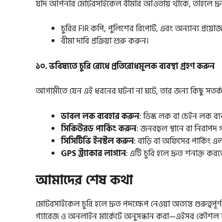
যদি আপনার মোটরসাইকেল বীমার আওতায় থাকে, তাহলে দ্রু
চুরির FIR কপি, পুলিশের রিপোর্ট, এবং অন্যান্য প্রয়োজ
বীমা দাবি প্রক্রিয়া শুরু করুন।
১০. ভবিষ্যতে চুরি রোধে প্রতিরোধমূলক ব্যবস্থা গ্রহণ করুন
আগামীতে যেন এই ধরনের ঘটনা না ঘটে, তার জন্য কিছু সতর্কতা
ডাবল লক ব্যবহার করুন
: ডিস্ক লক বা চেইন লক ব্
সিকিউরড পার্কিং করুন
: জনবহুল স্থানে বা নিরাপদ গ
সিসিটিভি ইনস্টল করুন
: বাড়ি বা অফিসের পার্কিং এ
GPS ট্র্যাকার লাগান
: এটি চুরি হলে দ্রুত শনাক্ত কর
আমাদের শেষ কথা
মোটরসাইকেল চুরি হলে দ্রুত পদক্ষেপ নেওয়া অত্যন্ত গুরুত্বপূর্ণ
গ্যারেজ ও অনলাইন মার্কেটে অনুসন্ধান করা—এইসব কৌশল চুরি হ