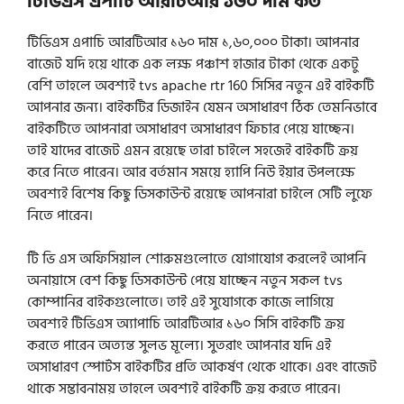
টিভিএস এপাচি আরটিআর ১৬০ দাম কত
টিভিএস এপাচি আরটিআর ১৬০ দাম ১,৬০,০০০ টাকা। আপনার
বাজেট যদি হয়ে থাকে এক লক্ষ পঞ্চাশ হাজার টাকা থেকে একটু
বেশি তাহলে অবশ্যই tvs apache rtr 160 সিসির নতুন এই বাইকটি
আপনার জন্য। বাইকটির ডিজাইন যেমন অসাধারণ ঠিক তেমনিভাবে
বাইকটিতে আপনারা অসাধারণ অসাধারণ ফিচার পেয়ে যাচ্ছেন।
তাই যাদের বাজেট এমন রয়েছে তারা চাইলে সহজেই বাইকটি ক্রয়
করে নিতে পারেন। আর বর্তমান সময়ে হ্যাপি নিউ ইয়ার উপলক্ষে
অবশ্যই বিশেষ কিছু ডিসকাউন্ট রয়েছে আপনারা চাইলে সেটি লুফে
নিতে পারেন।
টি ভি এস অফিসিয়াল শোরুমগুলোতে যোগাযোগ করলেই আপনি
অনায়াসে বেশ কিছু ডিসকাউন্ট পেয়ে যাচ্ছেন নতুন সকল tvs
কোম্পানির বাইকগুলোতে। তাই এই সুযোগকে কাজে লাগিয়ে
অবশ্যই টিভিএস অ্যাপাচি আরটিআর ১৬০ সিসি বাইকটি ক্রয়
করতে পারেন অত্যন্ত সুলভ মূল্যে। সুতরাং আপনার যদি এই
অসাধারণ স্পোর্টস বাইকটির প্রতি আকর্ষণ থেকে থাকে। এবং বাজেট
থাকে সম্ভাবনাময় তাহলে অবশ্যই বাইকটি ক্রয় করতে পারেন।