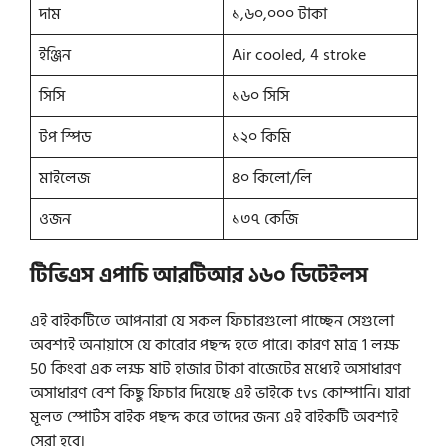
দাম
১,৬০,০০০ টাকা
ইঞ্জিন
Air cooled, 4 stroke
সিসি
১৬০ সিসি
টপ স্পিড
১২০ কিমি
মাইলেজ
৪০ কিলো/লি
ওজন
১৩৭ কেজি
টিভিএস এপাচি আরটিআর ১৬০ ডিটেইলস
এই বাইকটিতে আপনারা যে সকল ফিচারগুলো পাচ্ছেন সেগুলো
অবশ্যই অনায়াসে যে কারোর পছন্দ হতে পারে। কারণ মাত্র 1 লক্ষ
50 কিংবা এক লক্ষ ষাট হাজার টাকা বাজেটের মধ্যেই অসাধারণ
অসাধারণ বেশ কিছু ফিচার দিয়েছে এই ভাইকে tvs কোম্পানি। যারা
মূলত স্পোর্টস বাইক পছন্দ করে তাদের জন্য এই বাইকটি অবশ্যই
সেরা হবে।