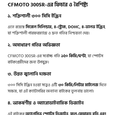
CFMOTO 300SR-এর ফিচার ও বৈশিষ্ট্য
১. শক্তিশালী ৩০০ সিসি ইঞ্জিন
এতে রয়েছে
সিঙ্গেল সিলিন্ডার, ৪-স্ট্রোক, DOHC, ৪-ভালভ ইঞ্জিন
,
যা শক্তিশালী পারফরম্যান্স ও দ্রুত গতির নিশ্চয়তা দেয়।
২. অসাধারণ গতির অভিজ্ঞতা
CFMOTO 300SR-এর সর্বোচ্চ গতি
১৫০ কিমি/ঘণ্টা
, যা স্পোর্টস
বাইকপ্রেমীদের জন্য উপযুক্ত।
৩. উন্নত জ্বালানি দক্ষতা
৩০০ সিসি ইঞ্জিন হওয়া সত্ত্বেও এটি
৩০ কিমি/লিটার মাইলেজ
দিতে
সক্ষম, যা এই ক্যাটাগরির অন্যান্য বাইকের তুলনায় ভালো।
৪. আকর্ষণীয় ও অ্যারোডাইনামিক ডিজাইন
এই বাইকের
অ্যাগ্রেসিভ স্পোর্টস ডিজাইন, ফুল-ফেয়ারড বডি এবং