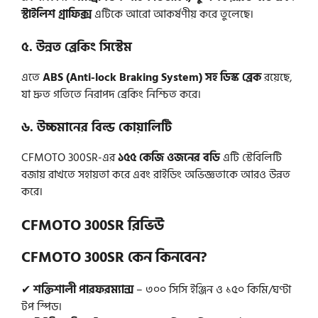
স্টাইলিশ গ্রাফিক্স
এটিকে আরো আকর্ষণীয় করে তুলেছে।
৫. উন্নত ব্রেকিং সিস্টেম
এতে
ABS (Anti-lock Braking System) সহ ডিস্ক ব্রেক
রয়েছে,
যা দ্রুত গতিতে নিরাপদ ব্রেকিং নিশ্চিত করে।
৬. উচ্চমানের বিল্ড কোয়ালিটি
CFMOTO 300SR-এর
১৫৫ কেজি ওজনের বডি
এটি স্টেবিলিটি
বজায় রাখতে সহায়তা করে এবং রাইডিং অভিজ্ঞতাকে আরও উন্নত
করে।
CFMOTO 300SR
রিভিউ
CFMOTO 300SR কেন কিনবেন?
✔
শক্তিশালী পারফরম্যান্স
– ৩০০ সিসি ইঞ্জিন ও ১৫০ কিমি/ঘণ্টা
টপ স্পিড।