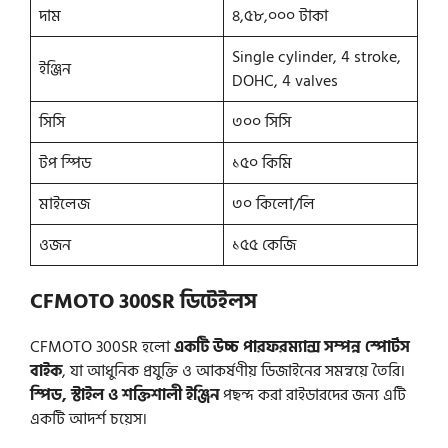
দাম
৪,৫৮,০০০ টাকা
Single cylinder, 4 stroke,
ইঞ্জিন
DOHC, 4 valves
সিসি
৩০০ সিসি
টপ স্পিড
১৫০ কিমি
মাইলেজ
৩০ কিলো/লি
ওজন
১৫৫ কেজি
CFMOTO 300SR
ডিটেইলস
CFMOTO 300SR হলো
একটি উচ্চ পারফরম্যান্স সম্পন্ন স্পোর্টস
বাইক
, যা আধুনিক প্রযুক্তি ও আকর্ষণীয় ডিজাইনের সমন্বয়ে তৈরি।
স্পিড, স্টাইল ও শক্তিশালী ইঞ্জিন
পছন্দ করা রাইডারদের জন্য এটি
একটি আদর্শ চয়েস।