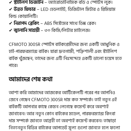
✔
স্টাইলিশ ডিজাইন
– অ্যারোডাইনামিক বডি ও স্পোর্টস লুক।
✔
উন্নত ফিচার
– LED হেডলাইট, ডিজিটাল মিটার ও প্রিমিয়াম
বিল্ড কোয়ালিটি।
✔
নিরাপদ ব্রেকিং
– ABS সিস্টেমের সাথে ডিস্ক ব্রেক।
✔
জ্বালানি সাশ্রয়ী
– ৩০ কিমি/লিটার মাইলেজ।
CFMOTO 300SR স্পোর্টস বাইকপ্রেমীদের জন্য একটি আধুনিক ও
হাই-পারফরম্যান্স বাইক। যারা দ্রুতগামী, শক্তিশালী এবং স্টাইলিশ
বাইক খুঁজছেন, তাদের জন্য এটি নিঃসন্দেহে একটি ভালো চয়েস হতে
পারে।
আমাদের শেষ কথা
আশা করি আমাদের আজকের আর্টিকেলটি পরের পর আপনিও
জেনে গেছেন CFMOTO 300SR দাম কত সম্পর্কে। তাই নতুন এই
বাইকটি আপনার কাছে কেমন লেগেছে কমেন্ট করে অবশ্যই
জানাবেন। আর নতুন কোন বাইকের মডেল, পারফরম্যান্স কিংবা
দাম সম্পর্কে জানতে আগ্রহী তা অবশ্যই কমেন্ট করবেন। তাছাড়া
নিত্যনতুন বিভিন্ন বাইকের আপডেট মূল্য গুলো জানতে হলে ফলো