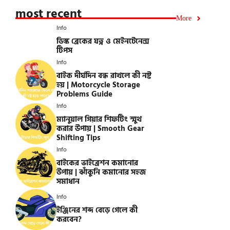
most recent
More
Info
ডিস্ক ব্রেকের যত্ন ও মেইনটেনেন্স
টিপস
Info
বাইক দীর্ঘদিন বন্ধ রাখলে কী নষ্ট
হয় | Motorcycle Storage
Problems Guide
Info
ম্যানুয়াল গিয়ার শিফটিং স্মুথ
করার উপায় | Smooth Gear
Shifting Tips
Info
বাইকের ভাইব্রেশন কমানোর
উপায় | ঝাঁকুনি কমানোর সহজ
সমাধান
Info
ইঞ্জিনের শব্দ বেড়ে গেলে কী
করবেন?