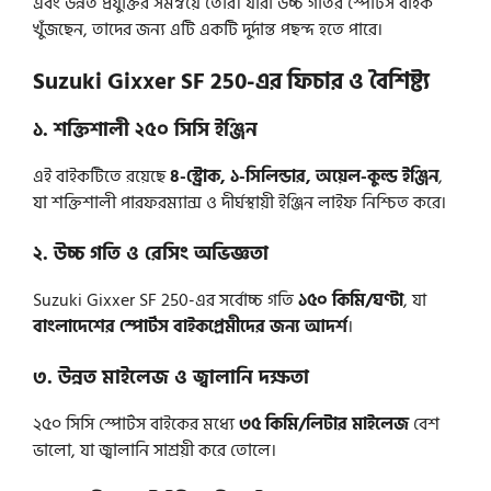
এবং উন্নত প্রযুক্তির সমন্বয়ে তৈরি। যারা উচ্চ গতির স্পোর্টস বাইক
খুঁজছেন, তাদের জন্য এটি একটি দুর্দান্ত পছন্দ হতে পারে।
Suzuki Gixxer SF 250-এর ফিচার ও বৈশিষ্ট্য
১. শক্তিশালী ২৫০ সিসি ইঞ্জিন
এই বাইকটিতে রয়েছে
৪-স্ট্রোক, ১-সিলিন্ডার, অয়েল-কুল্ড ইঞ্জিন
,
যা শক্তিশালী পারফরম্যান্স ও দীর্ঘস্থায়ী ইঞ্জিন লাইফ নিশ্চিত করে।
২. উচ্চ গতি ও রেসিং অভিজ্ঞতা
Suzuki Gixxer SF 250-এর সর্বোচ্চ গতি
১৫০ কিমি/ঘণ্টা
, যা
বাংলাদেশের স্পোর্টস বাইকপ্রেমীদের জন্য আদর্শ
।
৩. উন্নত মাইলেজ ও জ্বালানি দক্ষতা
২৫০ সিসি স্পোর্টস বাইকের মধ্যে
৩৫ কিমি/লিটার মাইলেজ
বেশ
ভালো, যা জ্বালানি সাশ্রয়ী করে তোলে।