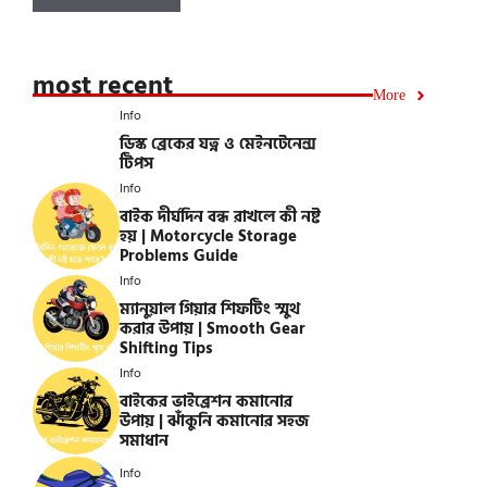
most recent
More
Info
ডিস্ক ব্রেকের যত্ন ও মেইনটেনেন্স
টিপস
Info
বাইক দীর্ঘদিন বন্ধ রাখলে কী নষ্ট
হয় | Motorcycle Storage
Problems Guide
Info
ম্যানুয়াল গিয়ার শিফটিং স্মুথ
করার উপায় | Smooth Gear
Shifting Tips
Info
বাইকের ভাইব্রেশন কমানোর
উপায় | ঝাঁকুনি কমানোর সহজ
সমাধান
Info