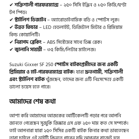
✔
শক্তিশালী পারফরম্যান্স
– ২৫০ সিসি ইঞ্জিন ও ১৫০ কিমি/ঘণ্টা
টপ স্পিড।
✔
স্টাইলিশ ডিজাইন
– অ্যারোডাইনামিক বডি ও স্পোর্টস লুক।
✔
উন্নত ফিচার
– LED হেডলাইট, ডিজিটাল মিটার ও প্রিমিয়াম
বিল্ড কোয়ালিটি।
✔
নিরাপদ ব্রেকিং
– ABS সিস্টেমের সাথে ডিস্ক ব্রেক।
✔
জ্বালানি সাশ্রয়ী
– ৩৫ কিমি/লিটার মাইলেজ।
Suzuki Gixxer SF 250
স্পোর্টস বাইকপ্রেমীদের জন্য একটি
প্রিমিয়াম ও হাই-পারফরম্যান্স বাইক
। যারা
দ্রুতগামী, শক্তিশালী
এবং স্টাইলিশ বাইক
খুঁজছেন, তাদের জন্য এটি নিঃসন্দেহে একটি
ভালো চয়েস হতে পারে।
আমাদের শেষ কথা
আশা করি আমাদের আজকের আর্টিকেলটি পড়ার পরে আপনি
জানতে পেরেছেন সুজুকি জিস্কার এস এফ ২৫০ দাম কত সে সম্পর্কে।
তাই আপনারা যারা ২৫০ সিসির একটি বাইক কিনার কথা ভাবতেছেন
তারা চাইলে এই ভাইটি কিনতে পারেন যদি আপনার বাজেট হয়ে