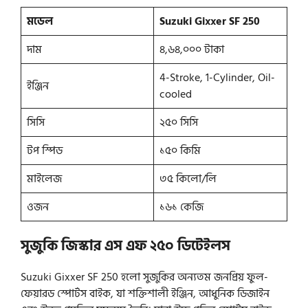
মডেল
Suzuki Gixxer SF 250
দাম
৪,৬৪,০০০ টাকা
4-Stroke, 1-Cylinder, Oil-
ইঞ্জিন
cooled
সিসি
২৫০ সিসি
টপ স্পিড
১৫০ কিমি
মাইলেজ
৩৫ কিলো/লি
ওজন
১৬১ কেজি
সুজুকি জিস্কার এস এফ ২৫০
ডিটেইলস
Suzuki Gixxer SF 250 হলো সুজুকির অন্যতম জনপ্রিয় ফুল-
ফেয়ারড স্পোর্টস বাইক, যা শক্তিশালী ইঞ্জিন, আধুনিক ডিজাইন